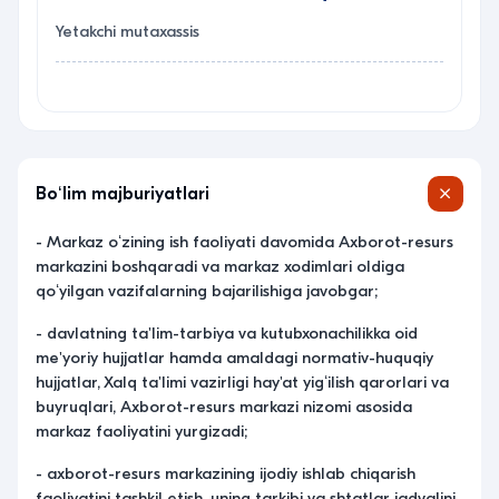
Yetakchi mutaxassis
Boʻlim majburiyatlari
- Markaz oʻzining ish faoliyati davomida Axborot-resurs
markazini boshqaradi va markaz xodimlari oldiga
qoʻyilgan vazifalarning bajarilishiga javobgar;
- davlatning ta'lim-tarbiya va kutubxonachilikka oid
me'yoriy hujjatlar hamda amaldagi normativ-huquqiy
hujjatlar, Xalq ta'limi vazirligi hay'at yigʻilish qarorlari va
buyruqlari, Axborot-resurs markazi nizomi asosida
markaz faoliyatini yurgizadi;
- axborot-resurs markazining ijodiy ishlab chiqarish
faoliyatini tashkil etish, uning tarkibi va shtatlar jadvalini,