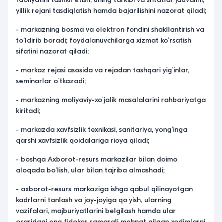
yillik rejani tasdiqlatish hamda bajarilishini nazorat qiladi;
- markazning bosma va elektron fondini shakllantirish va
toʻldirib boradi; foydalanuvchilarga xizmat koʻrsatish
sifatini nazorat qiladi;
- markaz rejasi asosida va rejadan tashqari yigʻinlar,
seminarlar oʻtkazadi;
- markazning moliyaviy-xoʻjalik masalalarini rahbariyatga
kiritadi;
- markazda xavfsizlik texnikasi, sanitariya, yongʻinga
qarshi xavfsizlik qoidalariga rioya qiladi;
- boshqa Axborot-resurs markazilar bilan doimo
aloqada boʻlish, ular bilan tajriba almashadi;
- axborot-resurs markaziga ishga qabul qilinayotgan
kadrlarni tanlash va joy-joyiga qoʻyish, ularning
vazifalari, majburiyatlarini belgilash hamda ular
orasidagi eng fidokor samarali mehnat qilgan xodimlarni