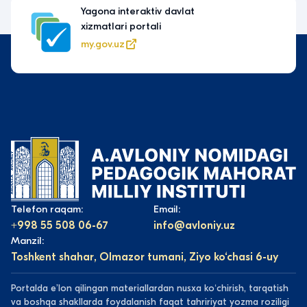
Yagona interaktiv davlat
xizmatlari portali
my.gov.uz
Telefon raqam:
Email:
+998 55 508 06-67
info@avloniy.uz
Manzil:
Toshkent shahar, Olmazor tumani, Ziyo ko‘chasi 6-uy
Portalda eʼlon qilingan materiallardan nusxa koʻchirish, tarqatish
va boshqa shakllarda foydalanish faqat tahririyat yozma roziligi