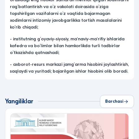
ragʻbatlantirish va oʻz vakolati doirasida oʻziga
topshirilgan vazifalarni oʻz vaqtida bajarmagan
xodimlarni intizomiy javobgarlikka tortish masalalarini
koʻrib chiqadi;
- institutning gʻoyaviy-siyosiy, ma'naviy-ma'rifiy ishlarida
kafedra va boʻlimlar bilan hamkorlikda turli tadbirlar
oʻtkazishda qatnashadi;
- axborot-resurs markazi jamgʻarma hisobini joylashtirish,
saqlaydi va yuritadi; bajarilgan ishlar hisobini olib boradi.
Yangiliklar
Barchasi