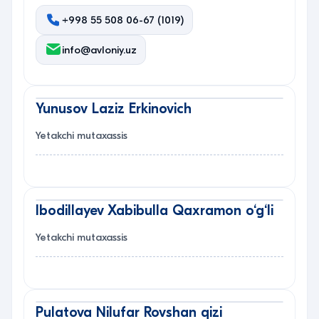
+998 55 508 06-67 (1019)
info@avloniy.uz
Yunusov Laziz Erkinovich
Yetakchi mutaxassis
Ibodillayev Xabibulla Qaxramon o‘g‘li
Yetakchi mutaxassis
Pulatova Nilufar Rovshan qizi