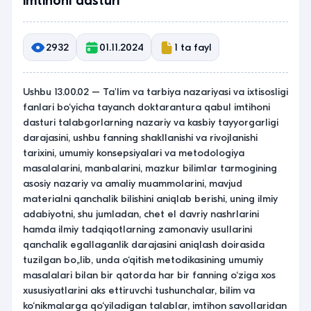
imtihoni dasturi
2932
01.11.2024
1 ta fayl
Ushbu 13.00.02 – Ta'lim va tarbiya nazariyasi va ixtisosligi
fanlari bo‘yicha tayanch doktarantura qabul imtihoni
dasturi talabgorlarning nazariy va kasbiy tayyorgarligi
darajasini, ushbu fanning shakllanishi va rivojlanishi
tarixini, umumiy konsepsiyalari va metodologiya
masalalarini, manbalarini, mazkur bilimlar tarmogining
asosiy nazariy va amaliy muammolarini, mavjud
materialni qanchalik bilishini aniqlab berishi, uning ilmiy
adabiyotni, shu jumladan, chet el davriy nashrlarini
hamda ilmiy tadqiqotlarning zamonaviy usullarini
qanchalik egallaganlik darajasini aniqlash doirasida
tuzilgan bo„lib, unda o‘qitish metodikasining umumiy
masalalari bilan bir qatorda har bir fanning o‘ziga xos
xususiyatlarini aks ettiruvchi tushunchalar, bilim va
ko‘nikmalarga qo‘yiladigan talablar, imtihon savollaridan