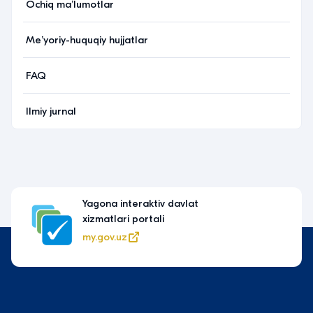
Ochiq maʼlumotlar
Meʼyoriy-huquqiy hujjatlar
FAQ
Ilmiy jurnal
Yagona interaktiv davlat
xizmatlari portali
my.gov.uz