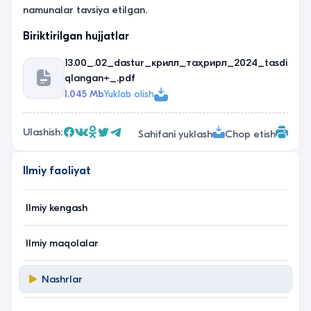
namunalar tavsiya etilgan.
Biriktirilgan hujjatlar
13.00_.02_dastur_крилл_таҳрирл_2024_tasdi
qlangan+_.pdf
1.045 Mb
Yuklab olish
Ulashish:
Sahifani yuklash
Chop etish
Ilmiy faoliyat
Ilmiy kengash
Ilmiy maqolalar
Nashrlar