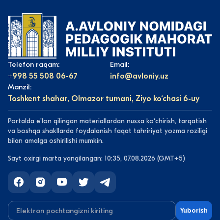
Telefon raqam:
Email:
+998 55 508 06-67
info@avloniy.uz
Manzil:
Toshkent shahar, Olmazor tumani, Ziyo ko‘chasi 6-uy
Portalda eʼlon qilingan materiallardan nusxa koʻchirish, tarqatish
va boshqa shakllarda foydalanish faqat tahririyat yozma roziligi
bilan amalga oshirilishi mumkin.
Sayt oxirgi marta yangilangan: 10:35, 07.08.2026 (GMT+5)
Yuborish