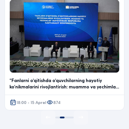
“Fanlarni o‘qitishda o‘quvchilarning hayotiy
ko‘nikmalarini rivojlantirish: muammo va yechimlar”
mav…
18:00 - 15 Aprel
874