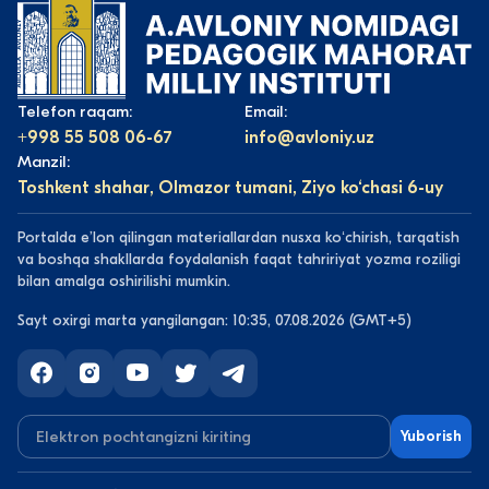
Telefon raqam:
Email:
+998 55 508 06-67
info@avloniy.uz
Manzil:
Toshkent shahar, Olmazor tumani, Ziyo ko‘chasi 6-uy
Portalda eʼlon qilingan materiallardan nusxa koʻchirish, tarqatish
va boshqa shakllarda foydalanish faqat tahririyat yozma roziligi
bilan amalga oshirilishi mumkin.
Sayt oxirgi marta yangilangan: 10:35, 07.08.2026 (GMT+5)
Yuborish