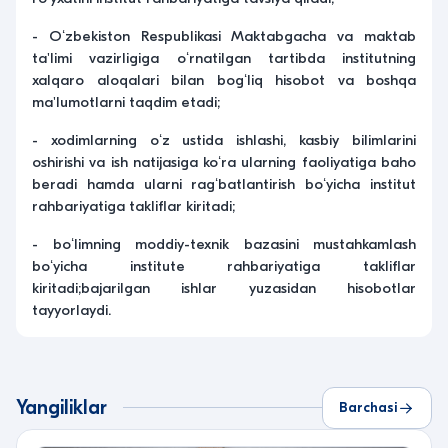
- Oʻzbekiston Respublikasi Maktabgacha va maktab
ta'limi vazirligiga oʻrnatilgan tartibda institutning
xalqaro aloqalari bilan bogʻliq hisobot va boshqa
ma'lumotlarni taqdim etadi;
- xodimlarning oʻz ustida ishlashi, kasbiy bilimlarini
oshirishi va ish natijasiga koʻra ularning faoliyatiga baho
beradi hamda ularni ragʻbatlantirish boʻyicha institut
rahbariyatiga takliflar kiritadi;
- boʻlimning moddiy-texnik bazasini mustahkamlash
boʻyicha institute rahbariyatiga takliflar
kiritadi;bajarilgan ishlar yuzasidan hisobotlar
tayyorlaydi.
Yangiliklar
Barchasi