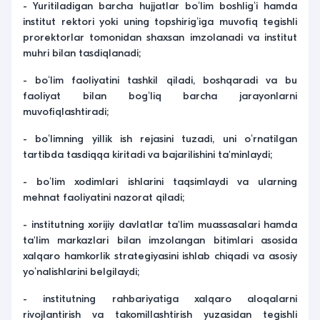
- Yuritiladigan barcha hujjatlar boʻlim boshligʻi hamda
institut rektori yoki uning topshirigʻiga muvofiq tegishli
prorektorlar tomonidan shaxsan imzolanadi va institut
muhri bilan tasdiqlanadi;
- boʻlim faoliyatini tashkil qiladi, boshqaradi va bu
faoliyat bilan bogʻliq barcha jarayonlarni
muvofiqlashtiradi;
- boʻlimning yillik ish rejasini tuzadi, uni oʻrnatilgan
tartibda tasdiqqa kiritadi va bajarilishini ta'minlaydi;
- boʻlim xodimlari ishlarini taqsimlaydi va ularning
mehnat faoliyatini nazorat qiladi;
- institutning xorijiy davlatlar ta'lim muassasalari hamda
ta'lim markazlari bilan imzolangan bitimlari asosida
xalqaro hamkorlik strategiyasini ishlab chiqadi va asosiy
yoʻnalishlarini belgilaydi;
- institutning rahbariyatiga xalqaro aloqalarni
rivojlantirish va takomillashtirish yuzasidan tegishli