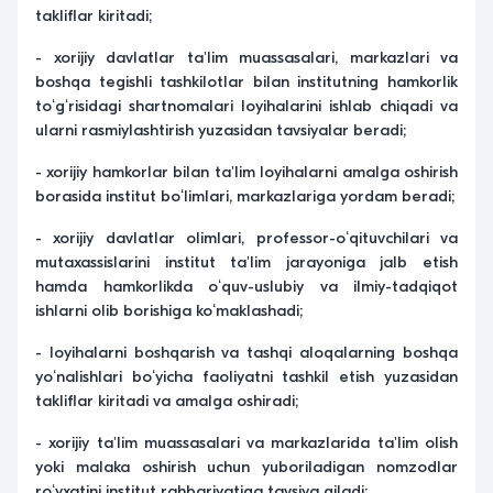
takliflar kiritadi;
- xorijiy davlatlar ta'lim muassasalari, markazlari va
boshqa tegishli tashkilotlar bilan institutning hamkorlik
toʻgʻrisidagi shartnomalari loyihalarini ishlab chiqadi va
ularni rasmiylashtirish yuzasidan tavsiyalar beradi;
- xorijiy hamkorlar bilan ta'lim loyihalarni amalga oshirish
borasida institut boʻlimlari, markazlariga yordam beradi;
- xorijiy davlatlar olimlari, professor-oʻqituvchilari va
mutaxassislarini institut ta'lim jarayoniga jalb etish
hamda hamkorlikda oʻquv-uslubiy va ilmiy-tadqiqot
ishlarni olib borishiga koʻmaklashadi;
- loyihalarni boshqarish va tashqi aloqalarning boshqa
yoʻnalishlari boʻyicha faoliyatni tashkil etish yuzasidan
takliflar kiritadi va amalga oshiradi;
- xorijiy ta'lim muassasalari va markazlarida ta'lim olish
yoki malaka oshirish uchun yuboriladigan nomzodlar
roʻyxatini institut rahbariyatiga tavsiya qiladi;