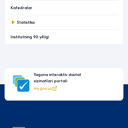
Kafedralar
Statistika
Institutning 90 yilligi
Yagona interaktiv davlat
xizmatlari portali
my.gov.uz