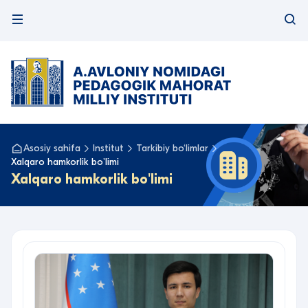
Asosiy sahifa
Institut
Tarkibiy bo‘limlar
Xalqaro hamkorlik bo'limi
Xalqaro hamkorlik bo'limi